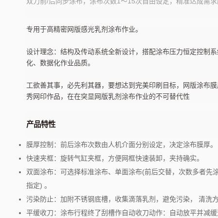
双刀前/后同步涂布，涂布次数1〜15次自由设定，精准达成需求
AT-S150
卷对卷网印
专用于高精密网版感光乳剂涂布作业。
设计理念：结构及传动系统全新设计，搭配涂布压力恒定控制系
化、数据化作业品质。
工欲善其事，必先利其器，要想达到完美印刷目标，网版涂布膜
秀网印作品，在在突显网版乳剂涂布作业的不可替代性
产品特性
膜厚控制：前后涂布次数由人机介面分别设定，决定涂布膜厚。
快速夹框：旋转气缸夹框，方便网框快速装卸，夹持确实。
双面涂布：可选择标准涂布、单面涂布(前后交替，次数多者先
指定) 。
污染防止：加附不锈钢底槽，收集滴落乳剂，避免污染， 清洗
平缓收刀：涂布行程终了刮槽作自动收刀动作：自动放平并减缓