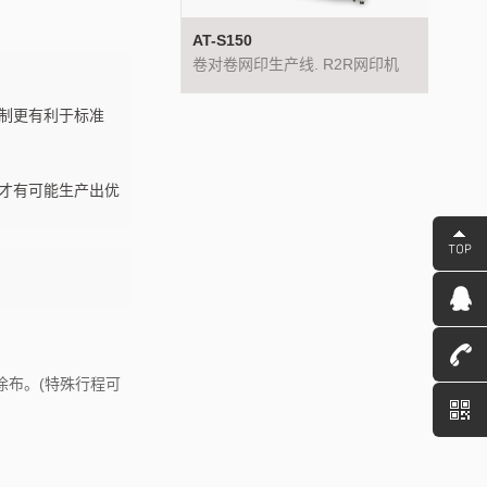
0
AT-S150
AT-S1
印生产线. R2R网印机
卷对卷网印生产线. R2R网印机
卷对卷
制更有利于标准
才有可能生产出优
涂布。(特殊行程可