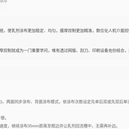
膜厚
D
AT-MIX7
AT-S20
生产线. R2R网印机
卷对卷网印生产线. R2R网印机
卷对卷网
统，使乳剂涂布更加稳定、均匀，膜厚控制更加精准，数位化人机介面控
厚控制就成为一门重要学问，唯有透过网版、刮刀、印刷设备充份结合，
涂)、两面同步涂布、背面涂布模式，依涂布次数设定先单后双或先双后单
方便。
速度，继续涂布35mm距离至框边并让乳剂回流槽中，无需再补边。