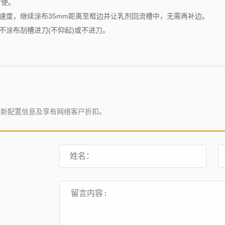
方便。
速度，继续涂布35mm距离至框边并让乳剂回流槽中，无需再补边。
不涂布刮槽进刀(不仰起)或不进刀。
最新配置信息及享有网络客户折扣。