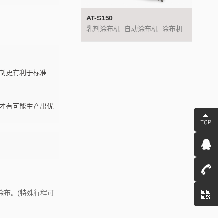
0
AT-S150
AT-S1
机. 自动涂布机. 涂布机
乳剂涂布机. 自动涂布机. 涂布机
乳剂涂
制更有利于标准
才有可能生产出优
涂布。(特殊行程可