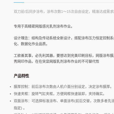
AT-S150
双刀前/后同步涂布，涂布次数1〜15次自由设定，精准达成需求
乳剂涂布机
专用于高精密网版感光乳剂涂布作业。
设计理念：结构及传动系统全新设计，搭配涂布压力恒定控制系
化、数据化作业品质。
工欲善其事，必先利其器，要想达到完美印刷目标，网版涂布膜
秀网印作品，在在突显网版乳剂涂布作业的不可替代性
产品特性
膜厚控制：前后涂布次数由人机介面分别设定，决定涂布膜厚。
快速夹框：旋转气缸夹框，方便网框快速装卸，夹持确实。
双面涂布：可选择标准涂布、单面涂布(前后交替，次数多者先
指定) 。