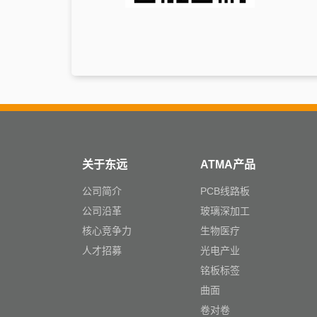
关于东远
ATMA产品
公司简介
PCB线路板
公司沿革
玻璃深加工
核心竞争力
生物医疗
人才招募
光电产业
铭板标签
曲面
卷对卷