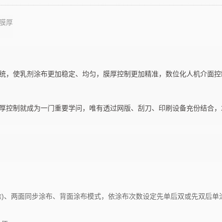
D
AT-MIX7
AT-S20
膜厚
. 自动涂布机. 涂布机
乳剂涂布机. 自动涂布机. 涂布机
乳剂涂布
统，使乳剂涂布更加稳定、均匀，膜厚控制更加精准，数位化人机介面控
厚控制就成为一门重要学问，唯有透过网版、刮刀、印刷设备充份结合，
涂)、两面同步涂布、背面涂布模式，依涂布次数设定先单后双或先双后单