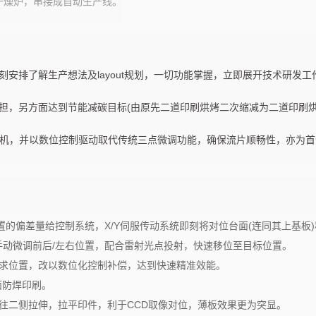
干燥炉，串接成自动生产线。
AT-S200
AT-S15
路板网印机, 全自动防焊
全自动电路板网印机, 全自动防焊
全自动电
绿油网印机
网印机, 绿油网印机
网印机,
安排了解生产想法及layout规划，一切功能掌握，立即展开技术研发工
担，另方面达到节能减碳目标(由原先二道印刷烘烤二次缩减为二道印刷烘
动翻面机，并以数位控制驱动取代传统三点微调功能，确保流片顺畅性，亦为
置的偏差量给控制系统，X/Y伺服传动系统即刻将对位台面(连同其上基板
手动微调前后/左右位置，配合雷射光点投射，快速移位至目标位置。
求位置，改以数位化控制补偿，达到快速精准效能。
面防焊印刷。
往二侧拉伸，拉平印件，利于CCD取像对位，薄板效果更为突显。