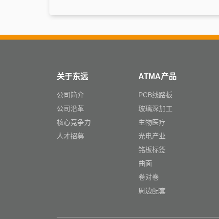
关于东远
ATMA产品
公司简介
PCB线路板
公司沿革
玻璃深加工
核心竞争力
生物医疗
人才招募
光电产业
铭板标签
曲面
卷对卷
周边配套