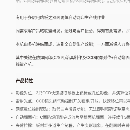
结合C面防焊网印机+自动翻面机+S面防焊网印机，后接吊挂式
AT-S150D
AT-MIX7
全自动电路板网印机, 全自动防焊
全自动电
专用于多层电路板之双面防焊自动网印生产线作业
网印机, 绿油网印机
网印机, 
同需求客户策略联盟研发，透过与客户接洽，得知有此需求，即刻
本机由多机连结而成，达到全自动生产效能；一方面减轻人力负
其中关键在防焊网印(C/S面)治具制作及CCD取像对位+自
线量产机。
产品特性
影像对位：2只CCD快速摄取基板上靶标或孔位影像，并演算位
雷射光点：CCD镜头组气动控制开关锁定/开放，快速移位再以
网框数位控制驱动：取代三点微调功能，无法即时精确调整至需
自动翻面机：C面防焊印刷完成流片至翻面机翻面，连接续作S
夹臂拉撑：板材经多道生产制程，产生变形现象，在翻面时夹臂