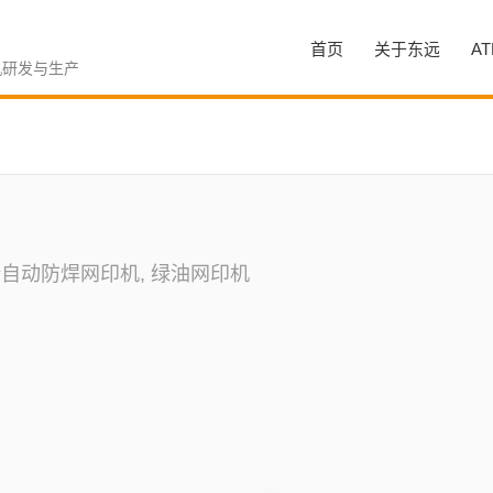
首页
关于东远
A
机研发与生产
全自动防焊网印机, 绿油网印机