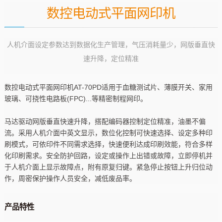
数控电动式平面网印机
人机介面设定参数达到数据化生产管理，气压消耗量少，网版垂直快
速升降，定位精准
数控电动式平面网印机AT-70PD适用于血糖测试片、薄膜开关、家用
玻璃、可挠性电路板(FPC)...等精密制程网印。
马达驱动网版垂直快速升降，搭配编码器控制定位精准，油墨不偏
流。采用人机介面中英文显示，数位化控制可快速选择、设定多种印
刷模式，可依印件不同需求选择，快速便利达成印刷效能，符合多样
化印刷需求。安全防护回路，设定或操作上出错或故障，立即停机并
于人机介面上显示故障点，附有原复归键。紧急停止按钮上升归位动
作，周密保护操作人员安全，减低废品率。
产品特性