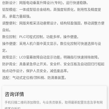
创新设计：网版电动垂直升降设计(专利)，运行快速稳静。
铝型模组：一体成型铝合金结构，高强度轻质化，耐用性及精度提
高，承载力量超强。
调整便利：网版夹框采活动悬臂设计，结构轻盈强固，移动调整方便
自如。
数位控制：PLC可程式控制，功能多样，操作便捷。
操作便捷：采用人机介面中英文显示，数位化控制可快速选择与设
定。
故障显示：LCD萤幕故障自动显示功能，明确指引快速排除故障。
防护周全：具备紧急停止开关、安全杆、安全压板及自动回归行程起
始点动作设计，保护人员安全，减低废品率。
选配：气动式定位梢/顶料梢、防滴墨装置。
咨询详情
手机扫描二维码添加微信，与业务员联系，取得最新配置信息及享有网
络客户折扣。