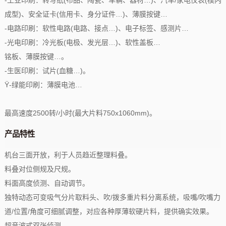
成型)、安全证卡(信用卡、身分证件…)、薄膜按键…
-电路印刷：软性电路(电路、接点…)、电子标签、感测片…
-光电印刷：冷光板(电极、发光层…)、软性盖板…
铭板、薄膜按键…。
-生医印刷：试片(血糖…)。
Ÿ-绿能印刷：薄膜电池…
最高速度2500转/小时(最大片料750x1060mm)。
产品特性
机台三面开放，利于人员趋近整理料叠。
料叠对位侧规及尺规。
料面高度侦测、自动调节。
独特动态可变吸气分片取料头、吹/拨多重片料分离系统，吸嘴/吹嘴力
道/位置/角度可细腻调整，对应各种厚薄软硬片料，提供确实效果。
超音波式双张侦测。