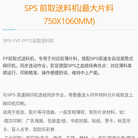
SPS 前取送料机(最大片料
750X1060MM)
SPS FVF FP71前取送料机
FP前取式送料机，专用于对应较薄片料，搭配SPS高速全自动滚筒式
网印机，同步连动作业，彰显德国SPS之血统经典优点：对应薄料柔
顺运行、印刷精准、操作便捷舒适、维持中上产能。
与SPS 高速网印机连结同步作业，将整叠送入印件材料分片吸取送上
网印机印刷。
适用于纸张、胶片等可挠曲、一般至稍薄软、矩形片状材料，如：
-图文印刷：广告海报、包装盒/纸、书皮封面、贴纸、贺卡、标签吊
卡、盲人点字、刮刮乐彩券…
-工业印刷：转写纸(布品、陶瓷、车辆、器材…)、汽车/家电仪表(模内