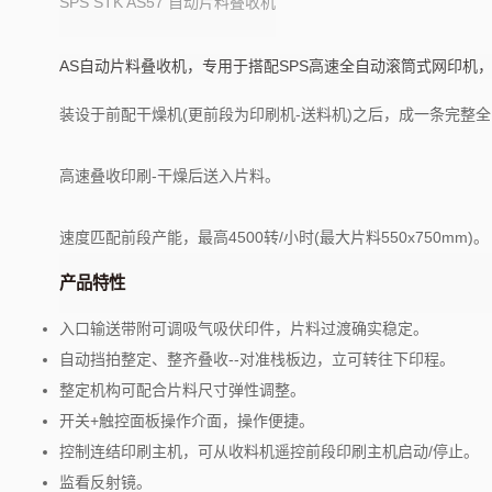
SPS STK AS57 自动片料叠收机
AS自动片料叠收机，专用于搭配SPS高速全自动滚筒式网印机
装设于前配干燥机(更前段为印刷机-送料机)之后，成一条完整
高速叠收印刷-干燥后送入片料。
速度匹配前段产能，最高4500转/小时(最大片料550x750mm)。
产品特性
入口输送带附可调吸气吸伏印件，片料过渡确实稳定。
自动挡拍整定、整齐叠收--对准栈板边，立可转往下印程。
整定机构可配合片料尺寸弹性调整。
开关+触控面板操作介面，操作便捷。
控制连结印刷主机，可从收料机遥控前段印刷主机启动/停止。
监看反射镜。