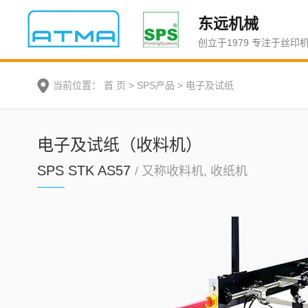
东远机械
创立于1979 专注于丝印
当前位置：
首 页
>
SPS产品
>
电子及试纸
电子及试纸（收料机）
SPS STK AS57
/ 又称收料机, 收纸机